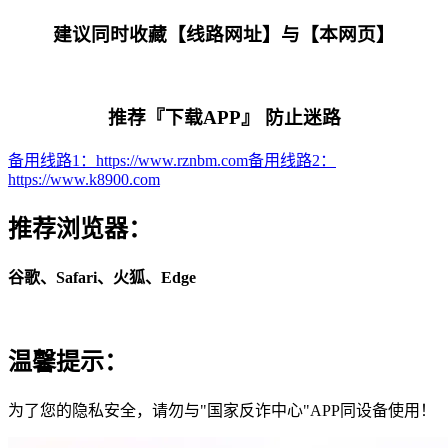
建议同时收藏【线路网址】与【本网页】
推荐『下载APP』 防止迷路
备用线路
1
：
https://www.rznbm.com
备用线路
2
：
https://www.k8900.com
推荐浏览器：
谷歌、Safari、火狐、Edge
温馨提示：
为了您的隐私安全，请勿与"国家反诈中心"APP同设备使用！