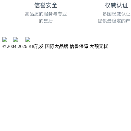
© 2004-
2026
K8凯发-国际大品牌 信誉保障 大额无忧