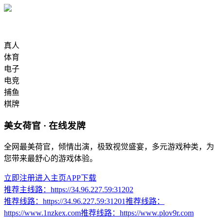
真人
体育
电子
电竞
捕鱼
棋牌
美女荷官 · 在线发牌
全网最美荷官，倾情出演，极致视觉盛宴，多元游戏种类，为
您带来最舒心的游戏体验。
立即注册
进入主页
APP下载
推荐主线路：
https://34.96.227.59:31202
推荐线路：
https://34.96.227.59:31201
推荐线路：
https://www.1nzkex.com
推荐线路：
https://www.plov9r.com